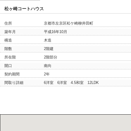
松ヶ崎コートハウス
住所
京都市左京区松ケ崎柳井田町
築年月
平成16年10月
構造
木造
階数
2階建
所在階
2階部分
開口
南向
契約期間
2年
間取り詳細
6洋室 6洋室 4.5和室 12LDK