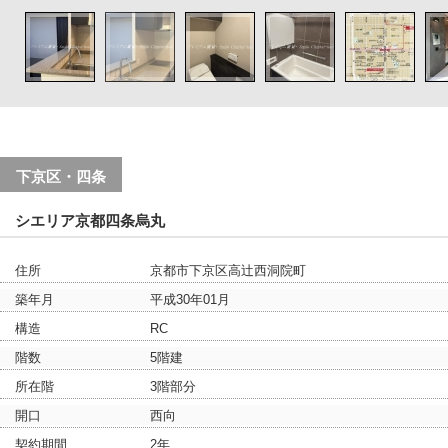
下京区・四条
シエリア京都四条烏丸
住所
京都市下京区高辻西洞院町
築年月
平成30年01月
構造
RC
階数
5階建
所在階
3階部分
開口
西向
契約期間
2年