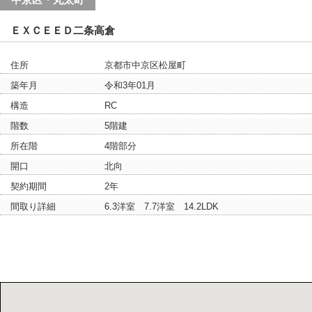
ＥＸＣＥＥＤ二条高倉
住所
京都市中京区松屋町
築年月
令和3年01月
構造
RC
階数
5階建
所在階
4階部分
開口
北向
契約期間
2年
間取り詳細
6.3洋室 7.7洋室 14.2LDK