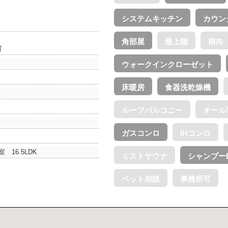
システムキッチン
カウン
角部屋
最上階
南向
町
ウォークインクローゼット
床暖房
食器洗乾燥機
ルーフバルコニー
オール
ガスコンロ
IHコンロ
室 16.5LDK
ミストサウナ
シャンプー
ペット相談
事務所可