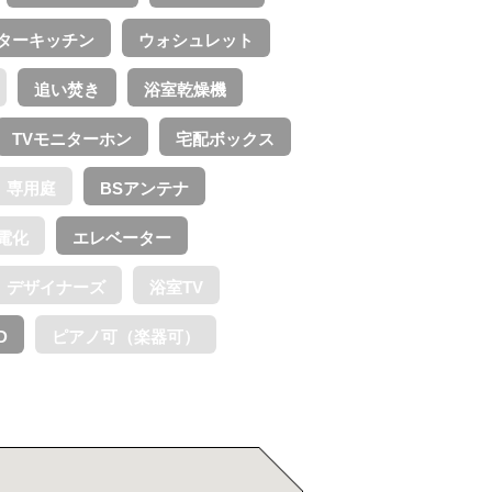
ターキッチン
ウォシュレット
追い焚き
浴室乾燥機
TVモニターホン
宅配ボックス
専用庭
BSアンテナ
電化
エレベーター
デザイナーズ
浴室TV
D
ピアノ可（楽器可）