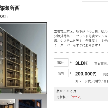
都御所西
254）
京都市上京区、地下鉄「今出川」駅ス
分譲貸募集！ ブランド分譲マンショ
房、システムＫ等！ 角部屋！ ５年
く、スーパーもすぐにあります！
3LDK
間取り
専有面積／7
200,000
賃料
円
共益
ガレージ代／お問い合
敷金／0.5ヶ月
ナシ
更新料／「
」