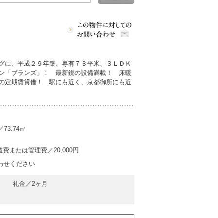
グに、平成２９年築、専有７３平米、３ＬＤＫ
ン「ブランズ」！ 最新鋭の設備満載！ 床暖
の定期賃貸借！ 駅にも近く、京都御所にも近
3.74㎡
費または管理費／20,000円
わせください
礼金／2ヶ月