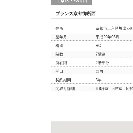
上京区・今出川
ブランズ京都御所西
住所
京都市上京区堀出シ
築年月
平成29年05月
構造
RC
階数
7階建
所在階
2階部分
開口
西向
契約期間
5年
間取り詳細
6.8洋室 5洋室 5洋