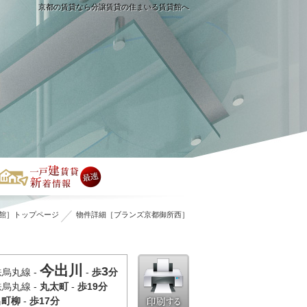
京都の賃貸なら分譲賃貸の住まいる賃貸館へ
館］トップページ
物件詳細［ブランズ京都御所西］
今出川
3
烏丸線 -
-
歩
分
烏丸線 -
丸太町
-
歩19分
出町柳
-
歩17分