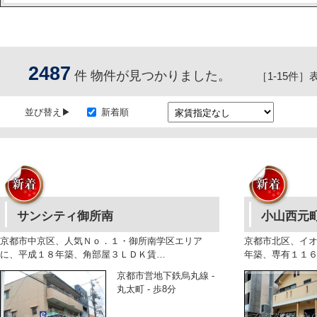
2487
件 物件が見つかりました。
［1-15件］
並び替え
新着順
サンシティ御所南
小山西元
京都市中京区、人気Ｎｏ．１・御所南学区エリア
京都市北区、イ
に、平成１８年築、角部屋３ＬＤＫ賃…
年築、専有１１
京都市営地下鉄烏丸線 -
丸太町 - 歩8分