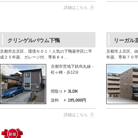
詳細はこちら
クリンゲルバウム下鴨
リーガル
京都市左京区、環境ＮＯ１！人気の下鴨葵学区に平
京都市上京区、
成２５年築、ガレージ付、専有８４…
年築、専有７０
京都市営地下鉄烏丸線 -
松ヶ崎 - 歩12分
間取り
3LDK
賃料
195,000
円
詳細はこちら