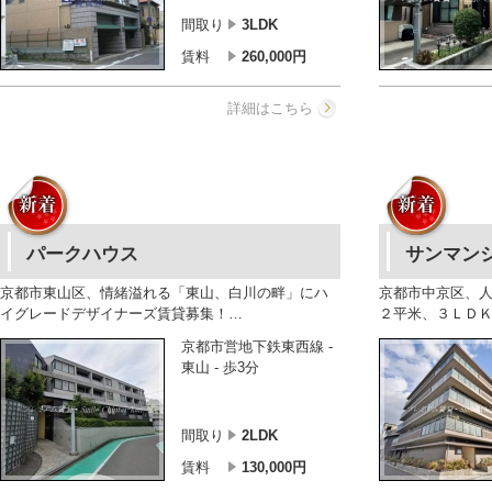
間取り
3LDK
賃料
260,000
円
詳細はこちら
パークハウス
サンマン
京都市東山区、情緒溢れる「東山、白川の畔」にハ
京都市中京区、
イグレードデザイナーズ賃貸募集！…
２平米、３ＬＤ
京都市営地下鉄東西線 -
東山 - 歩3分
間取り
2LDK
賃料
130,000
円