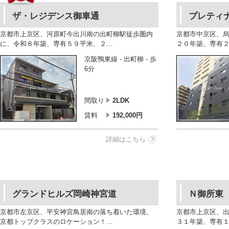
ザ・レジデンス御車通
プレティ
京都市上京区、河原町今出川南の出町柳駅徒歩圏内
京都市中京区、
に、令和８年築、専有５９平米、２…
２０年築、専有
京阪鴨東線 - 出町柳 - 歩
6分
間取り
2LDK
賃料
192,000
円
詳細はこちら
グランドヒルズ岡崎神宮道
Ｎ御所東
京都市左京区、平安神宮鳥居南の落ち着いた環境、
京都市上京区、
京都トップクラスのロケーション！…
３１年築、専有